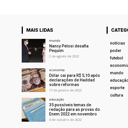
MAIS LIDAS
CATEG
mundo
notícias
Nancy Pelosi desafia
Pequim
poder
2 de agosto de 2022
futebol
economi
economia
mundo
Dólar cai para R$ 5,10 após
declarações de Haddad
educaçã
sobre reformas
esporte
17 de janeiro de 2023
cultura
educação
35 possíveis temas de
redação para as provas do
Enem 2022 em novembro
6 de outubro de 2022