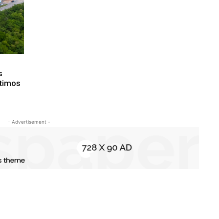
s
ltimos
- Advertisement -