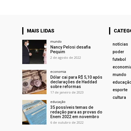
MAIS LIDAS
CATEG
mundo
notícias
Nancy Pelosi desafia
Pequim
poder
2 de agosto de 2022
futebol
economi
economia
mundo
Dólar cai para R$ 5,10 após
declarações de Haddad
educaçã
sobre reformas
esporte
17 de janeiro de 2023
cultura
educação
35 possíveis temas de
redação para as provas do
Enem 2022 em novembro
6 de outubro de 2022