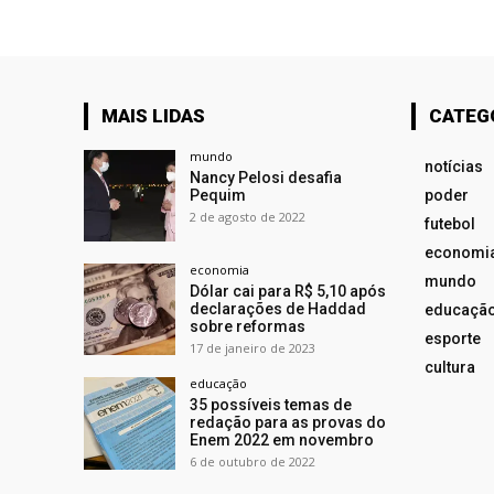
MAIS LIDAS
CATEG
mundo
notícias
Nancy Pelosi desafia
Pequim
poder
2 de agosto de 2022
futebol
economi
economia
mundo
Dólar cai para R$ 5,10 após
declarações de Haddad
educaçã
sobre reformas
esporte
17 de janeiro de 2023
cultura
educação
35 possíveis temas de
redação para as provas do
Enem 2022 em novembro
6 de outubro de 2022