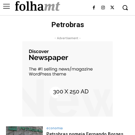
Petrobras
- Advertisement -
economia
Petrobras nomeia Fernando Borges