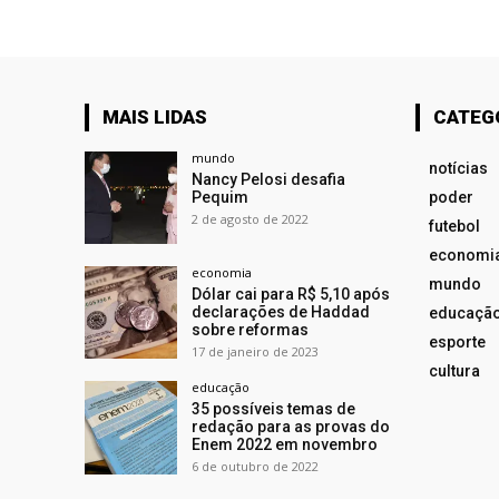
MAIS LIDAS
CATEG
mundo
notícias
Nancy Pelosi desafia
Pequim
poder
2 de agosto de 2022
futebol
economi
economia
mundo
Dólar cai para R$ 5,10 após
declarações de Haddad
educaçã
sobre reformas
esporte
17 de janeiro de 2023
cultura
educação
35 possíveis temas de
redação para as provas do
Enem 2022 em novembro
6 de outubro de 2022