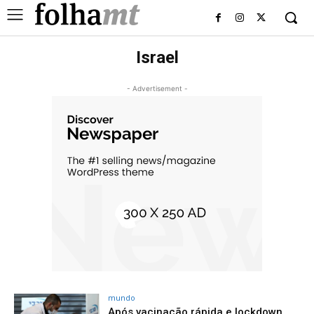
Israel
- Advertisement -
mundo
Após vacinação rápida e lockdown,