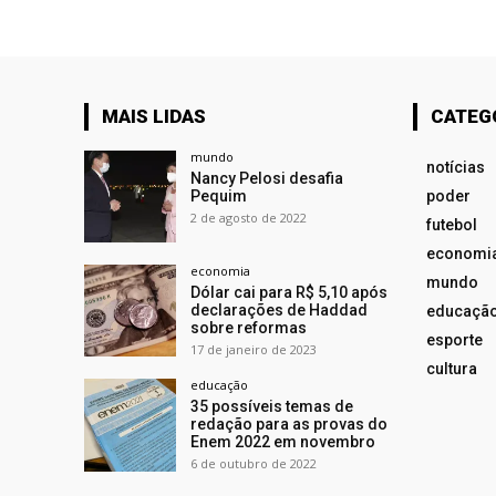
MAIS LIDAS
CATEG
mundo
notícias
Nancy Pelosi desafia
Pequim
poder
2 de agosto de 2022
futebol
economi
economia
mundo
Dólar cai para R$ 5,10 após
declarações de Haddad
educaçã
sobre reformas
esporte
17 de janeiro de 2023
cultura
educação
35 possíveis temas de
redação para as provas do
Enem 2022 em novembro
6 de outubro de 2022