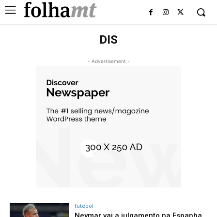
DIS
- Advertisement -
futebol
Neymar vai a julgamento na Espanha