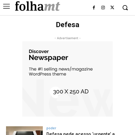
Defesa
- Advertisement -
poder
Defesa pede acesso ‘urgente’ a