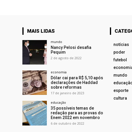
MAIS LIDAS
CATEG
mundo
notícias
Nancy Pelosi desafia
Pequim
poder
2 de agosto de 2022
futebol
economi
economia
mundo
Dólar cai para R$ 5,10 após
declarações de Haddad
educaçã
sobre reformas
esporte
17 de janeiro de 2023
cultura
educação
35 possíveis temas de
redação para as provas do
Enem 2022 em novembro
6 de outubro de 2022