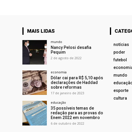
MAIS LIDAS
CATEG
mundo
notícias
Nancy Pelosi desafia
Pequim
poder
2 de agosto de 2022
futebol
economi
economia
mundo
Dólar cai para R$ 5,10 após
declarações de Haddad
educaçã
sobre reformas
esporte
17 de janeiro de 2023
cultura
educação
35 possíveis temas de
redação para as provas do
Enem 2022 em novembro
6 de outubro de 2022