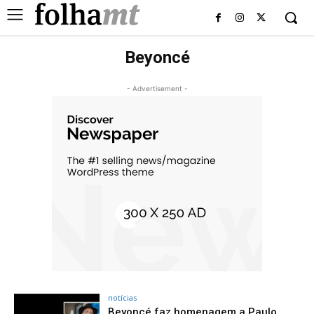
Beyoncé
- Advertisement -
notícias
Beyoncé faz homenagem a Paulo