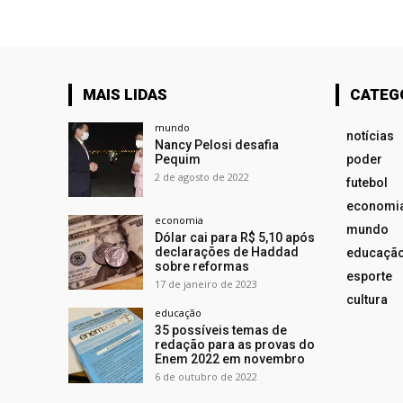
MAIS LIDAS
CATEG
mundo
notícias
Nancy Pelosi desafia
Pequim
poder
2 de agosto de 2022
futebol
economi
economia
mundo
Dólar cai para R$ 5,10 após
declarações de Haddad
educaçã
sobre reformas
esporte
17 de janeiro de 2023
cultura
educação
35 possíveis temas de
redação para as provas do
Enem 2022 em novembro
6 de outubro de 2022