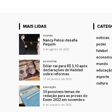
MAIS LIDAS
CATEG
mundo
notícias
Nancy Pelosi desafia
Pequim
poder
2 de agosto de 2022
futebol
economi
economia
mundo
Dólar cai para R$ 5,10 após
declarações de Haddad
educaçã
sobre reformas
esporte
17 de janeiro de 2023
cultura
educação
35 possíveis temas de
redação para as provas do
Enem 2022 em novembro
6 de outubro de 2022