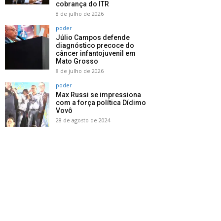
cobrança do ITR
8 de julho de 2026
poder
Júlio Campos defende
diagnóstico precoce do
câncer infantojuvenil em
Mato Grosso
8 de julho de 2026
poder
Max Russi se impressiona
com a força política Dídimo
Vovô
28 de agosto de 2024