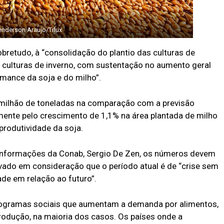
derson Araujo/Trlux
bretudo, à “consolidação do plantio das culturas de
 culturas de inverno, com sustentação no aumento geral
rmance da soja e do milho”.
milhão de toneladas na comparação com a previsão
mente pelo crescimento de 1,1% na área plantada de milho
rodutividade da soja.
e Informações da Conab, Sergio De Zen, os números devem
vado em consideração que o período atual é de “crise sem
ade em relação ao futuro”.
rogramas sociais que aumentam a demanda por alimentos,
odução, na maioria dos casos. Os países onde a