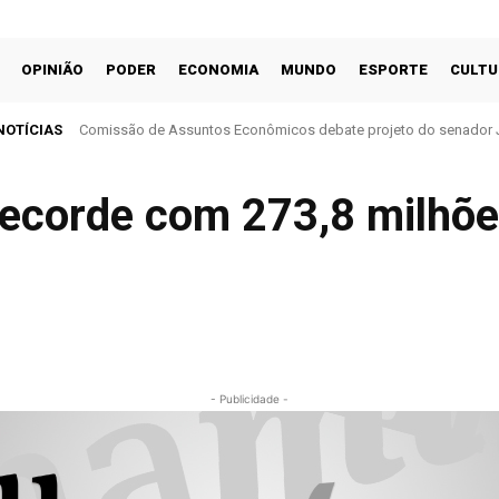
OPINIÃO
PODER
ECONOMIA
MUNDO
ESPORTE
CULTU
NOTÍCIAS
Comissão de Assuntos Econômicos debate projeto do senador Ja
Júlio Campos defende diagnóstico precoce do câncer infantoj
cobrança do ITR
 recorde com 273,8 milhõe
- Publicidade -