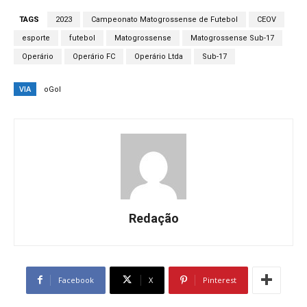
TAGS
2023
Campeonato Matogrossense de Futebol
CEOV
esporte
futebol
Matogrossense
Matogrossense Sub-17
Operário
Operário FC
Operário Ltda
Sub-17
VIA
oGol
Redação
Facebook
X
Pinterest