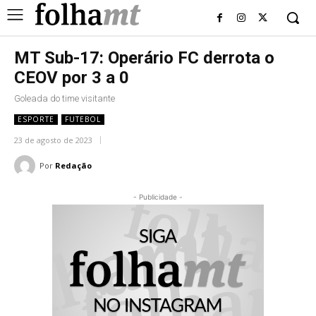
MT Sub-17: Operário FC derrota o
CEOV por 3 a 0
Goleada do time visitante
ESPORTE
FUTEBOL
23 de agosto de 2023
Por
Redação
- Publicidade -