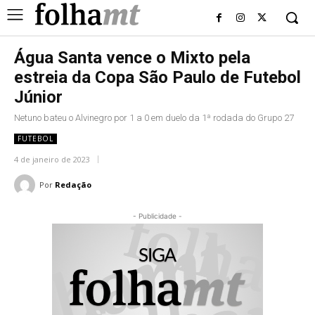
Água Santa vence o Mixto pela
estreia da Copa São Paulo de Futebol
Júnior
Netuno bateu o Alvinegro por 1 a 0 em duelo da 1ª rodada do Grupo 27
FUTEBOL
4 de janeiro de 2023
Por
Redação
- Publicidade -