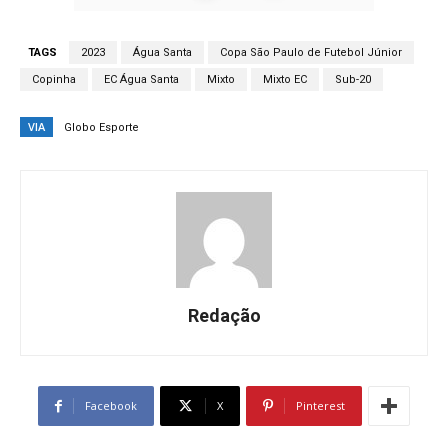
TAGS
2023
Água Santa
Copa São Paulo de Futebol Júnior
Copinha
EC Água Santa
Mixto
Mixto EC
Sub-20
VIA
Globo Esporte
Redação
Facebook
X
Pinterest